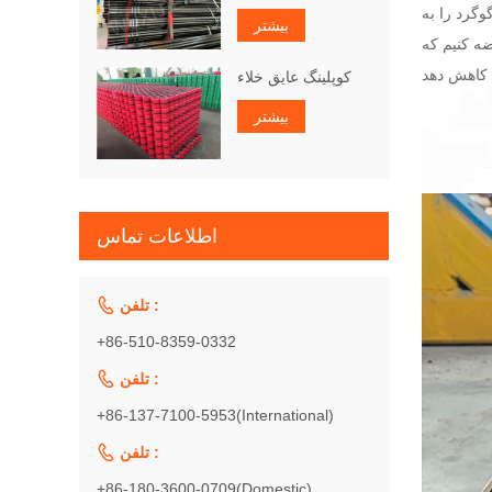
ز مشتری که می توانیم 0.020٪ - 0.045٪ گوگرد را به E355 و E470 اضافه کنیم که می تواند عملکرد برش لوله سیلندر را برای
بیشتر
ه کنیم که
کوپلینگ عایق خلاء
بیشتر
اطلاعات تماس

تلفن :
+86-510-8359-0332

تلفن :
+86-137-7100-5953(International)

تلفن :
+86-180-3600-0709(Domestic)