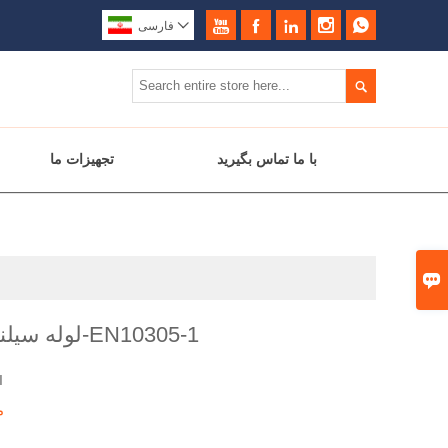






فارسی

با ما تماس بگیرید
تجهیزات ما

لوله سیلندر لیسانس-EN10305-1
I
م