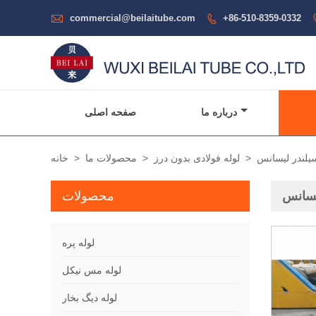

commercial@beilaitube.com
+86-510-8359-0332

درباره ما
صفحه اصلی
>
لوله فولادی بدون درز
>
محصولات ما
>
خانه
محصولات
لوله پره
لوله مس نیکل
لوله دیگ بخار