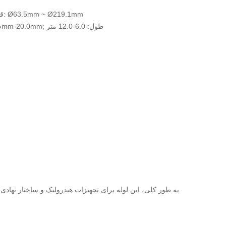
قطر خارجی اسمی: Ø63.5mm ~ Ø219.1mm
ضخامت دیوار: 7.1mm-20.0mm; طول: 6.0-12.0 متر
به طور کلی، این لوله برای تجهیزات هیدرولیک و ساختار نها