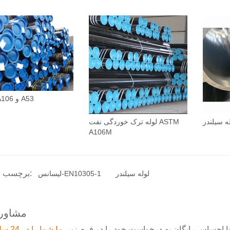
ASTM A106 و A53
لوله ترک خوردگی نفت ASTM
A106M
برچسب محصولات:
لوله سیلندر
لیسانس-EN10305-1
مشاوره
 احساس رایگان به درخواست خود را در فرم زیر.