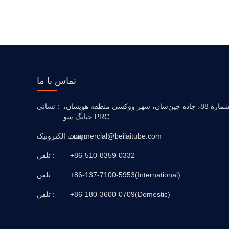
تماس با ما
شماره 88، جاده جین‌شان، شهر ووکسی منطقه هویشان،
نشانی :
جیانگ سو PRC
پست الکترونیک :
commercial@beilaitube.com
+86-510-8359-0332
تلفن :
+86-137-7100-5953(International)
تلفن :
+86-180-3600-0709(Domestic)
تلفن :