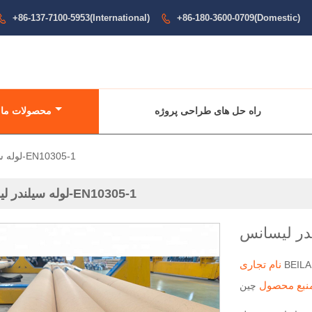
+86-137-7100-5953(International)
+86-180-3600-0709(Domestic)


راه حل های طراحی پروژه
محصولات ما
لوله سیلندر لیسانس-EN10305-1
لوله سیلندر لیسانس-EN10305-1
نام تجاری
BEILA
نبع محصول
چین