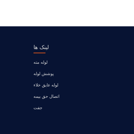
لینک ها
لوله مته
پوشش لوله
لوله عایق خلاء
اتصال حق بیمه
جفت