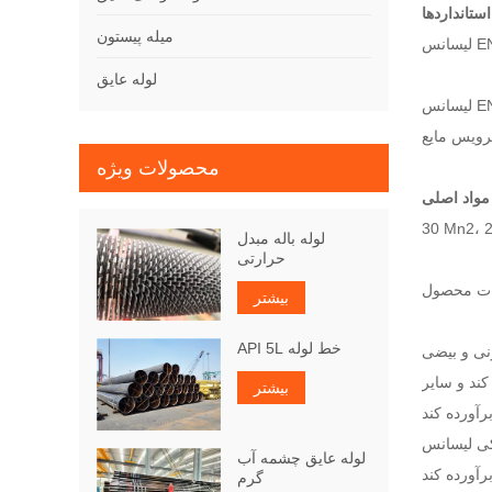
استانداردها
میله پیستون
لوله عایق
محصولات ویژه
مواد اصلی
لوله باله مبدل
حرارتی
ت محصول
بیشتر
API 5L خط لوله
ونی و بیضی
کند و سایر
بیشتر
EN 10297- و
لوله عایق چشمه آب
گرم