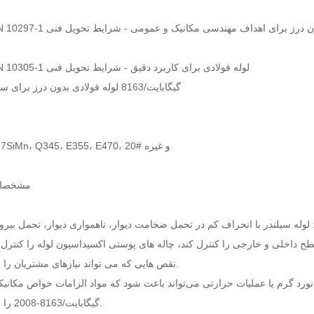
دی دایره ای بدون درز برای اهداف مهندسی مکانیک و عمومی - شرایط تحویل فنی
لیسانس EN 10305-1 لوله فولادی برای کاربرد دقیق - شرایط تحویل فنی
گیگابایت/8163 لوله فولادی بدون درز برای سرویس مایع
30 Mn2، 27SiMn، Q345، E355، E470، 20# و غیره
مشخصا
 لوله سیلندر با انحراف کم در تحمل ضخامت دیوار، ناهمواری دیوار، تحمل بیر
ح داخلی و خارجی را کنترل کند، چاله های پوستی اکسیداسیون لوله را کنترل 
نقص هایی که می تواند نیازهای مشتریان را برآورده کند.
گرم یا عملیات حرارتی می‌تواند باعث شود که مواد الزامات خواص مکانیکی لیسانس 1:2003
گیگابایت/8163-2008 را برآورده کند.