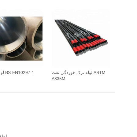
لوله ترک خوردگی نفت ASTM
لوله سیلندر BS-EN10297-1
A335M
ما شما را در 24 ساعت پاسخ.
لطفا