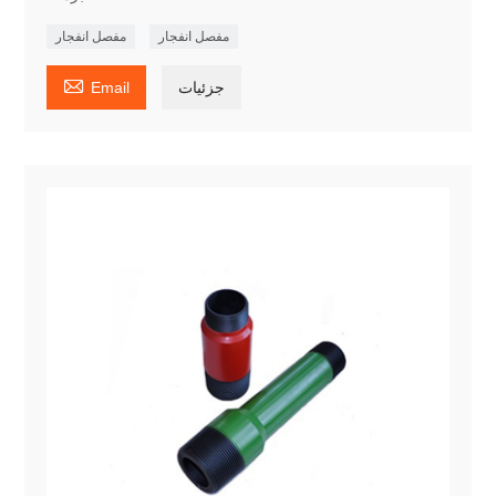
مفصل انفجار
مفصل انفجار

جزئیات
Email