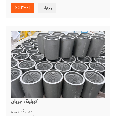

جزئیات
Email
کوپلینگ جریان
کوپلینگ جریان