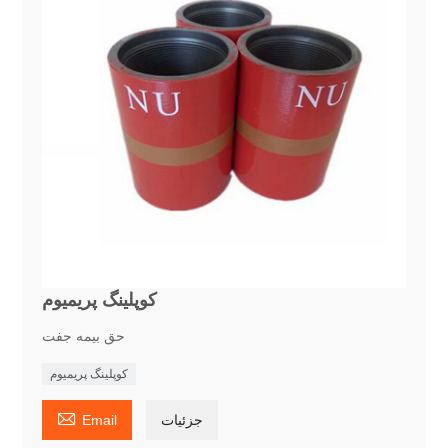
کوپلینگ پریمیوم
حق بیمه جفت
کوپلینگ پریمیوم

جزئیات
Email