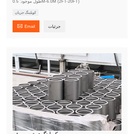
طول موجود: 0.5M-6.0M (2FT-20FT)
کوپلینگ جریان

جزئیات
Email