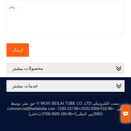
ارسال
محصولات بیشتر
خدمات بیشتر
حق نشر توسط © WUXI BEILAI TUBE CO.,LTD پست الکترونیکی:
commercial@beilaitube.com تلفن: +86-510-8359-0332/+86-137-7100-

5953(بین المللی)/+86-180-3600-0709 (داخلی)