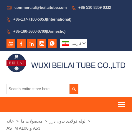

commercial@beilaitube.com
+86-510-8359-0332

+86-137-7100-5953(International)

+86-180-3600-0709(Domestic)







فارسی

To
>
لوله فولادی بدون درز
>
محصولات ما
>
خانه
ASTM A106 و A53