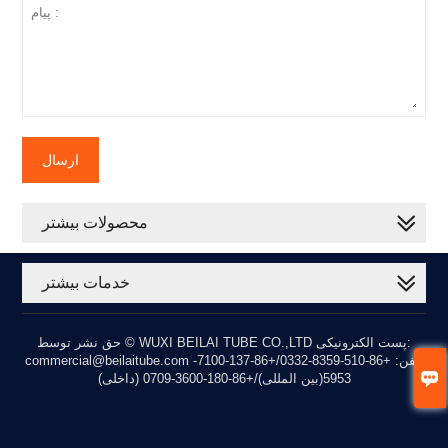
ارسال
محصولات بیشتر
خدمات بیشتر
حق نشر توسط © WUXI BEILAI TUBE CO.,LTD پست الکترونیکی:
commercial@beilaitube.com تلفن: +86-510-8359-0332/+86-137-7100-

5953(بین المللی)/+86-180-3600-0709 (داخلی)