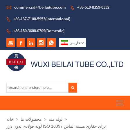

commercial@beilaitube.com
+86-510-8359-0332

+86-137-7100-5953(International)

+86-180-3600-0709(Domestic)







فارسی

To
>
لوله مته
>
محصولات ما
>
خانه
لوله فولادی بدون درز ISO 10097 برای حفاری هسته الماس