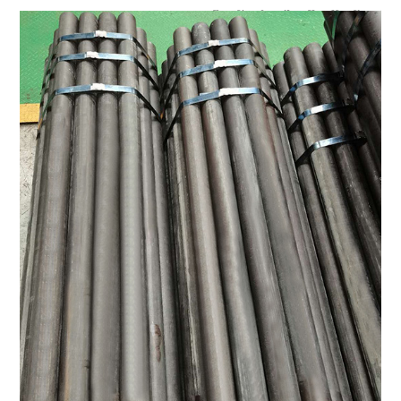
59
54
6
42
58
3.5
51
47.5
75
67
6
55
73
3.75
65.5
62
91
67
6
55
89
4
81
77
46
43.5
4.75
34
45
4.5
36
31
59
55.5
4.75
46
58
4.5
49
43
75
71
5
61
73
5
63
56